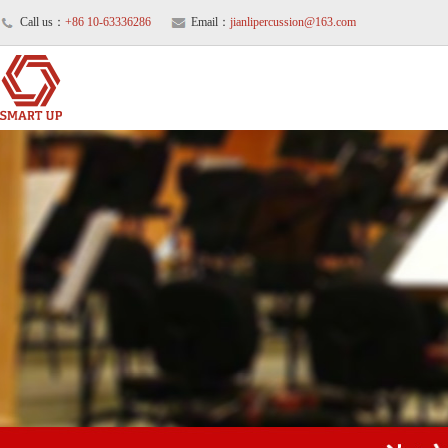
Call us：
+86 10-63336286
Email：
jianlipercussion@163.com